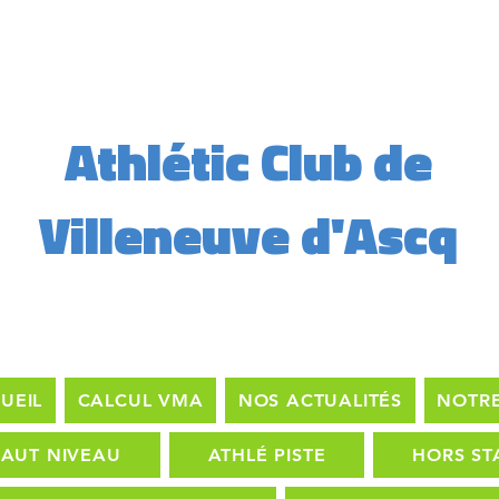
Athlétic Club de
Villeneuve d'Ascq
UEIL
CALCUL VMA
NOS ACTUALITÉS
NOTRE
AUT NIVEAU
ATHLÉ PISTE
HORS ST