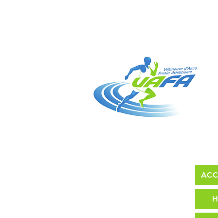
ACC
H